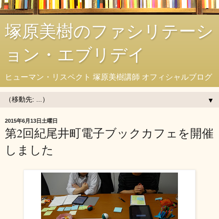
塚原美樹のファシリテーシ
ョン・エブリデイ
ヒューマン・リスペクト 塚原美樹講師 オフィシャルブログ
▼
2015年6月13日土曜日
第2回紀尾井町電子ブックカフェを開催
しました